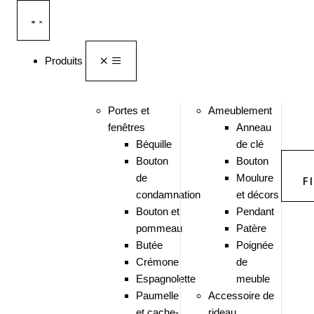
Produits
Portes et
Ameublement
fenêtres
Anneau
Béquille
de clé
Bouton
Bouton
de
Moulure
F
condamnation
et décors
Bouton et
Pendant
pommeau
Patère
Butée
Poignée
Crémone
de
Espagnolette
meuble
Paumelle
Accessoire de
et cache-
rideau