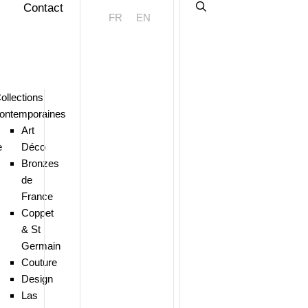
Contact
FR
EN
ollections
ontemporaines
Art
e
Déco
Bronzes
de
France
Coppet
& St
Germain
Couture
Design
Las