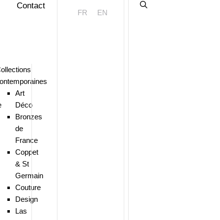
Contact
FR
EN
ollections
ontemporaines
Art
e
Déco
Bronzes
de
France
Coppet
& St
Germain
Couture
Design
Las