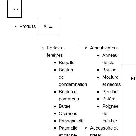
Produits
Portes et
Ameublement
fenêtres
Anneau
Béquille
de clé
Bouton
Bouton
de
Moulure
F
condamnation
et décors
Bouton et
Pendant
pommeau
Patère
Butée
Poignée
Crémone
de
Espagnolette
meuble
Paumelle
Accessoire de
et cache-
rideau