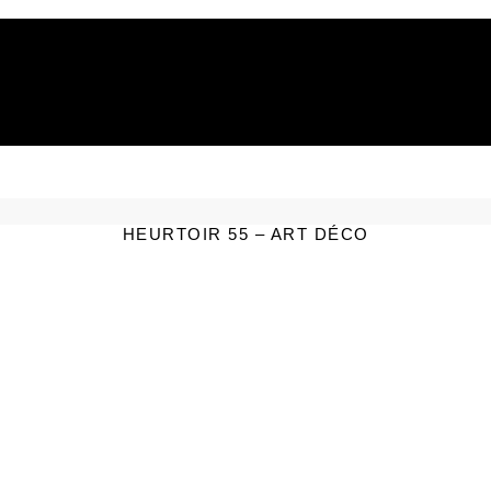
DEMANDE DE DEVIS PERSONNALISÉ
TÉLÉCHARGER LA FICHE TECHNIQUE
HEURTOIR 55 – ART DÉCO