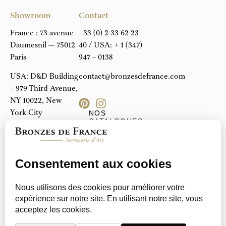
Showroom
Contact
France : 73 avenue
+33 (0) 2 33 62 23
Daumesnil — 75012
40
/ USA:
+ 1 (347)
Paris
947 – 0138
USA: D&D Building
contact@bronzesdefrance.com
– 979 Third Avenue,
NY 10022, New
York City
NOS
CATALOGUES
Atelier
PDF
Avenue Robinson,
61800 Tinchebray |
France