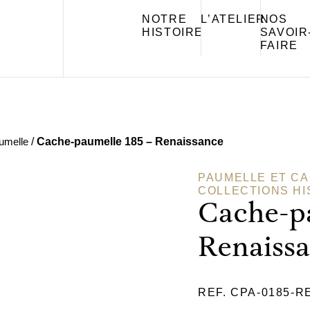
NOTRE
L’ATELIER
NOS
HISTOIRE
SAVOIR
FAIRE
umelle
/
Cache-paumelle 185 – Renaissance
PAUMELLE ET C
COLLECTIONS H
Cache-pa
Renaiss
REF. CPA-0185-R