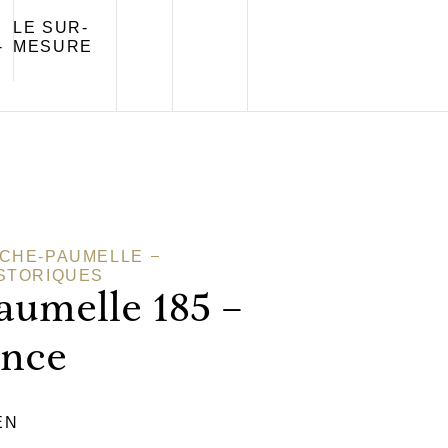
LE SUR-
-
MESURE
ACHE-PAUMELLE
ISTORIQUES
umelle 185 –
ance
EN