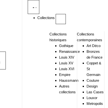
Collections
Collections
Collections
historiques
contemporaines
Gothique
Art Déco
Renaissance
Bronzes
Louis XIV
de France
S
Louis XV
Coppet &
Louis XVI
St
Empire
Germain
Haussmann
Couture
Autres
Design
collections
Las Cases
Louxor
Metropolis