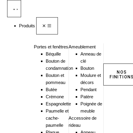
Produits
Portes et fenêtres
Ameublement
Béquille
Anneau de
Bouton de
clé
condamnation
Bouton
NOS
Bouton et
Moulure et
FINITION
pommeau
décors
Butée
Pendant
Crémone
Patère
Espagnolette
Poignée de
Paumelle et
meuble
cache-
Accessoire de
paumelle
rideau
Plaque
Anneau