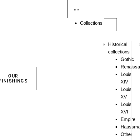
Collections
Historical
collections
Gothic
Renaiss
Louis
OUR
FINISHINGS
XIV
Louis
XV
Louis
XVI
Empire
Haussma
Other