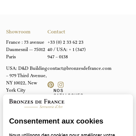
Showroom
Contact
France : 73 avenue
+33 (0) 2 33 62 23
Daumesnil — 75012
40
/ USA:
+ 1 (347)
Paris
947 – 0138
USA: D&D Building
contact@bronzesdefrance.com
– 979 Third Avenue,
NY 10022, New
York City
NOS
CATALOGUES
PDF
Atelier
Avenue Robinson,
61800 Tinchebray |
France