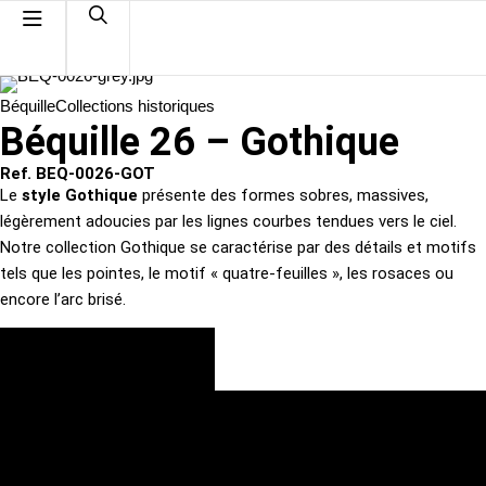
Béquille
Collections historiques
Béquille 26 – Gothique
Ref. BEQ-0026-GOT
Le
style Gothique
présente des formes sobres, massives,
légèrement adoucies par les lignes courbes tendues vers le ciel.
Notre collection Gothique se caractérise par des détails et motifs
tels que les pointes, le motif « quatre-feuilles », les rosaces ou
encore l’arc brisé.
VOIR LES FINITIONS
DEMANDE DE DEVIS PERSONNALISÉ
TÉLÉCHARGER LA FICHE TECHNIQUE