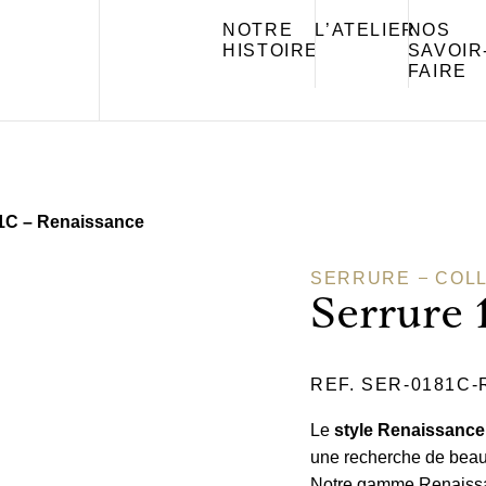
NOTRE
L’ATELIER
NOS
HISTOIRE
SAVOIR
FAIRE
81C – Renaissance
SERRURE
COLL
Serrure 
REF. SER-0181C
Le
style Renaissance
une recherche de beau
Notre gamme Renaissan