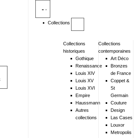
Collections
Collections
Collections
historiques
contemporaines
Gothique
Art Déco
Renaissance
Bronzes
Louis XIV
de France
S
Louis XV
Coppet &
Louis XVI
St
Empire
Germain
Haussmann
Couture
Autres
Design
collections
Las Cases
Louxor
Metropolis