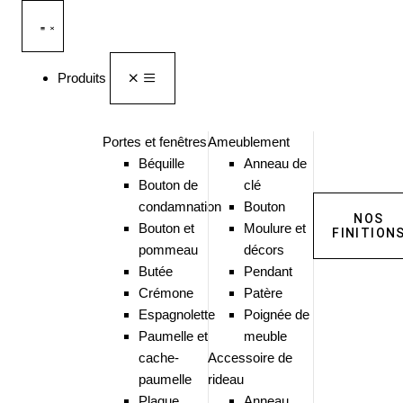
Produits
Portes et fenêtres
Ameublement
Béquille
Anneau de
Bouton de
clé
condamnation
Bouton
NOS
Bouton et
Moulure et
FINITION
pommeau
décors
Butée
Pendant
Crémone
Patère
Espagnolette
Poignée de
Paumelle et
meuble
cache-
Accessoire de
paumelle
rideau
Plaque
Anneau