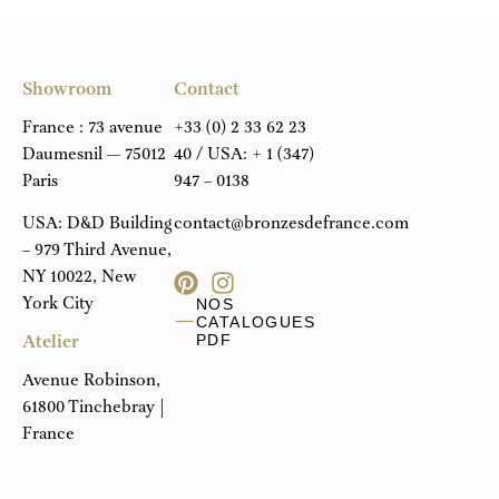
Showroom
Contact
France : 73 avenue
+33 (0) 2 33 62 23
Daumesnil — 75012
40
/ USA:
+ 1 (347)
Paris
947 – 0138
USA: D&D Building
contact@bronzesdefrance.com
– 979 Third Avenue,
NY 10022, New
York City
NOS
CATALOGUES
Atelier
PDF
Avenue Robinson,
61800 Tinchebray |
France