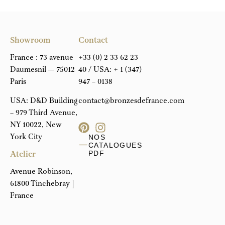
Showroom
Contact
France : 73 avenue
+33 (0) 2 33 62 23
Daumesnil — 75012
40
/ USA:
+ 1 (347)
Paris
947 – 0138
USA: D&D Building
contact@bronzesdefrance.com
– 979 Third Avenue,
NY 10022, New
York City
NOS
CATALOGUES
Atelier
PDF
Avenue Robinson,
61800 Tinchebray |
France