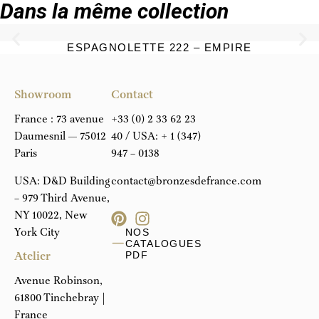
Dans la même collection
ESPAGNOLETTE 222 – EMPIRE
Showroom
Contact
France : 73 avenue
+33 (0) 2 33 62 23
Daumesnil — 75012
40
/ USA:
+ 1 (347)
Paris
947 – 0138
USA: D&D Building
contact@bronzesdefrance.com
– 979 Third Avenue,
NY 10022, New
York City
NOS
CATALOGUES
Atelier
PDF
Avenue Robinson,
61800 Tinchebray |
France