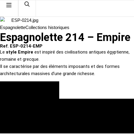
Espagnolette
Collections historiques
Espagnolette 214 – Empire
Ref. ESP-0214-EMP
Le
style Empire
est inspiré des civilisations antiques égyptienne,
romaine et grecque.
Il se caractérise par des éléments imposants et des formes
architecturales massives d’une grande richesse.
VOIR LES FINITIONS
DEMANDE DE DEVIS PERSONNALISÉ
TÉLÉCHARGER LA FICHE TECHNIQUE