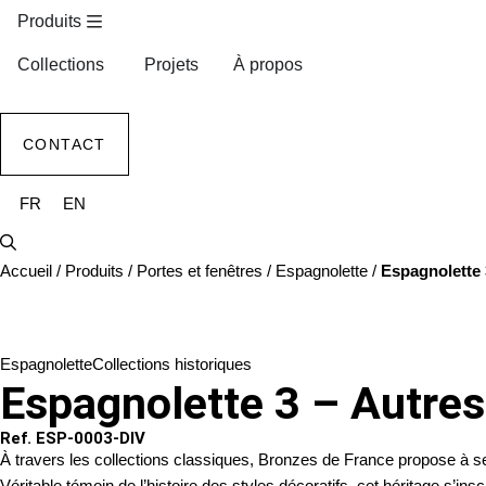
Produits
Collections
Projets
À propos
CONTACT
FR
EN
Accueil
/
Produits
/
Portes et fenêtres
/
Espagnolette
/
Espagnolette 
Espagnolette
Collections historiques
Espagnolette 3 – Autres
Ref. ESP-0003-DIV
À travers les collections classiques, Bronzes de France propose à se
Véritable témoin de l’histoire des styles décoratifs, cet héritage s’i