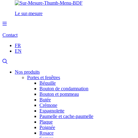
Le sur-mesure
Contact
FR
EN
Nos produits
Portes et fenêtres
Béquille
Bouton de condamnation
Bouton et pommeau
Butée
Crémone
Espagnolette
Paumelle et cache-paumelle
Plaque
Poignée
Rosace