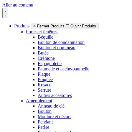
Aller au contenu
Produits
Fermer Produits
Ouvrir Produits
Portes et fenêtres
Béquille
Bouton de condamnation
Bouton et pommeau
Butée
Crémone
Espagnolette
Paumelle et cache-paumelle
Plaque
Poignée
Rosace
Serrure
Autres accessoires
Ameublement
Anneau de clé
Bouton
Moulure et décors
Pendant
Patère