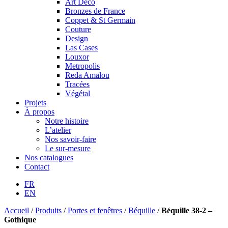
Art Déco
Bronzes de France
Coppet & St Germain
Couture
Design
Las Cases
Louxor
Metropolis
Reda Amalou
Tracées
Végétal
Projets
À propos
Notre histoire
L’atelier
Nos savoir-faire
Le sur-mesure
Nos catalogues
Contact
FR
EN
Accueil
/
Produits
/
Portes et fenêtres
/
Béquille
/
Béquille 38-2 –
Gothique